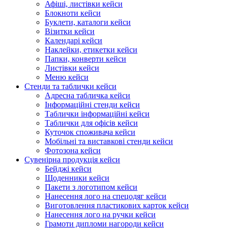
Афіші, листівки кейси
Блокноти кейси
Буклети, каталоги кейси
Візитки кейси
Календарі кейси
Наклейки, етикетки кейси
Папки, конверти кейси
Листівки кейси
Меню кейси
Стенди та таблички кейси
Адресна табличка кейси
Інформаційні стенди кейси
Таблички інформаційні кейси
Таблички для офісів кейси
Куточок споживача кейси
Мобільні та виставкові стенди кейси
Фотозона кейси
Сувенірна продукція кейси
Бейджі кейси
Щоденники кейси
Пакети з логотипом кейси
Нанесення лого на спецодяг кейси
Виготовлення пластикових карток кейси
Нанесення лого на ручки кейси
Грамоти дипломи нагороди кейси