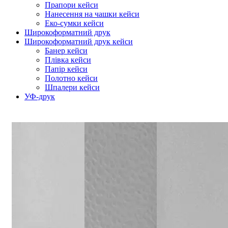
Прапори кейси
Нанесення на чашки кейси
Еко-сумки кейси
Широкоформатний друк
Широкоформатний друк кейси
Банер кейси
Плівка кейси
Папір кейси
Полотно кейси
Шпалери кейси
УФ-друк