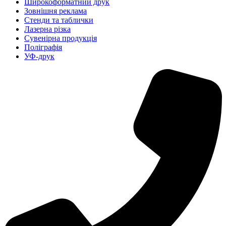
Широкоформатний друк
Зовнішня реклама
Стенди та таблички
Лазерна різка
Сувенірна продукція
Поліграфія
УФ-друк