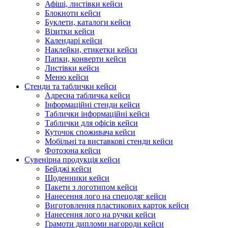
Афіші, листівки кейси
Блокноти кейси
Буклети, каталоги кейси
Візитки кейси
Календарі кейси
Наклейки, етикетки кейси
Папки, конверти кейси
Листівки кейси
Меню кейси
Стенди та таблички кейси
Адресна табличка кейси
Інформаційні стенди кейси
Таблички інформаційні кейси
Таблички для офісів кейси
Куточок споживача кейси
Мобільні та виставкові стенди кейси
Фотозона кейси
Сувенірна продукція кейси
Бейджі кейси
Щоденники кейси
Пакети з логотипом кейси
Нанесення лого на спецодяг кейси
Виготовлення пластикових карток кейси
Нанесення лого на ручки кейси
Грамоти дипломи нагороди кейси