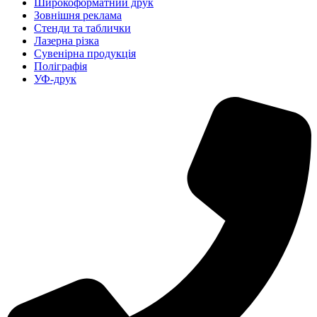
Широкоформатний друк
Зовнішня реклама
Стенди та таблички
Лазерна різка
Сувенірна продукція
Поліграфія
УФ-друк