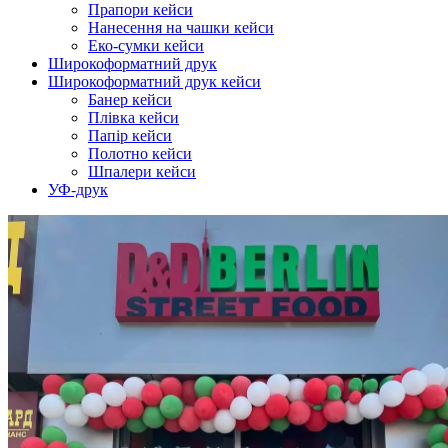
Прапори кейси
Нанесення на чашки кейси
Еко-сумки кейси
Широкоформатний друк
Широкоформатний друк кейси
Банер кейси
Плівка кейси
Папір кейси
Полотно кейси
Шпалери кейси
УФ-друк