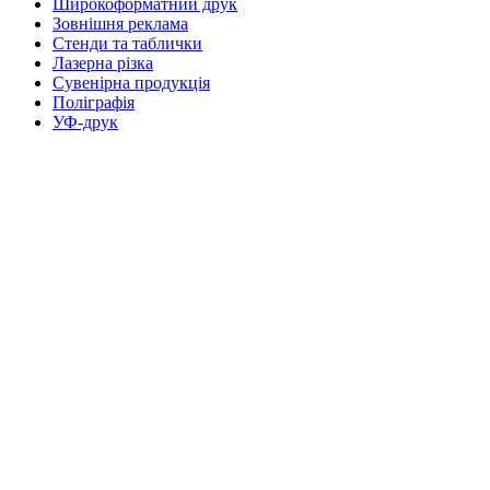
Широкоформатний друк
Зовнішня реклама
Стенди та таблички
Лазерна різка
Сувенірна продукція
Поліграфія
УФ-друк