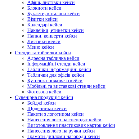
Афіші, листівки кейси
Блокноти кейси
Буклети, каталоги кейси
Візитки кейси
Календарі кейси
Наклейки, етикетки кейси
Папки, конверти кейси
Листівки кейси
Меню кейси
Стенди та таблички кейси
Адресна табличка кейси
Інформаційні стенди кейси
Таблички інформаційні кейси
Таблички для офісів кейси
Куточок споживача кейси
Мобільні та виставкові стенди кейси
Фотозона кейси
Сувенірна продукція кейси
Бейджі кейси
Щоденники кейси
Пакети з логотипом кейси
Нанесення лого на спецодяг кейси
Виготовлення пластикових карток кейси
Нанесення лого на ручки кейси
Грамоти дипломи нагороди кейси