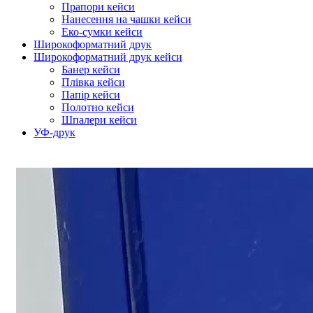
Прапори кейси
Нанесення на чашки кейси
Еко-сумки кейси
Широкоформатний друк
Широкоформатний друк кейси
Банер кейси
Плівка кейси
Папір кейси
Полотно кейси
Шпалери кейси
УФ-друк