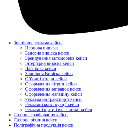
Зовнішня реклама кейси
Неонова вивіска
Банерна вивіска кейси
Брендування автомобілів кейси
Інтер’єрна вивіска кейси
Лайтбокс кейси
Зовнішня Вивіска кейси
Об’ємні літери кейси
Оформлення вітрин кейси
Оформлення заправок кейси
Оформлення магазину кейси
Реклама на транспорті кейси
Рекламні конструкції кейси
Рекламні щити і вказівники кейси
Лазерне гравіювання кейси
Лазерне різання кейси
Поліграфічна продукція кейси