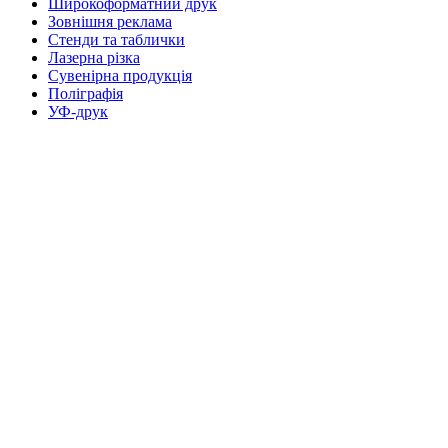
Широкоформатний друк
Зовнішня реклама
Стенди та таблички
Лазерна різка
Сувенірна продукція
Поліграфія
УФ-друк