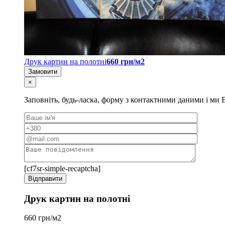
Друк картин на полотні
660 грн/м2
Замовити
×
Заповніть, будь-ласка, форму з контактними даними і м
[cf7sr-simple-recaptcha]
Друк картин на полотні
660 грн/м2