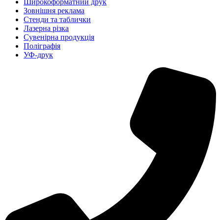
Широкоформатний друк
Зовнішня реклама
Стенди та таблички
Лазерна різка
Сувенірна продукція
Поліграфія
УФ-друк