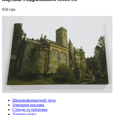
650 грн
Широкоформатний друк
Зовнішня реклама
Стенди та таблички
Лазерна різка