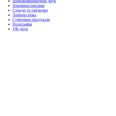
Широкоформатний друк
Зовнішня реклама
Стенди та таблички
Лазерна різка
Сувенірна продукція
Поліграфія
УФ-друк