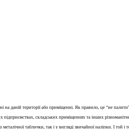
ні на даній території або приміщенні. Як правило, це “не палити
их підприємствах, складських приміщеннях та інших різноманітн
 металічної таблички, так і у вигляді звичайної наліпки. І той і 