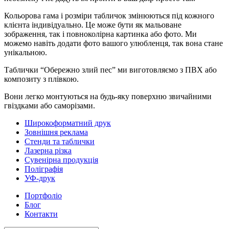
Кольорова гама і розміри табличок змінюються під кожного
клієнта індивідуально. Це може бути як мальоване
зображення, так і повноколірна картинка або фото. Ми
можемо навіть додати фото вашого улюбленця, так вона стане
унікальною.
Таблички “Обережно злий пес” ми виготовляємо з ПВХ або
композиту з плівкою.
Вони легко монтуються на будь-яку поверхню звичайними
гвіздками або саморізами.
Широкоформатний друк
Зовнішня реклама
Стенди та таблички
Лазерна різка
Сувенірна продукція
Поліграфія
УФ-друк
Портфоліо
Блог
Контакти