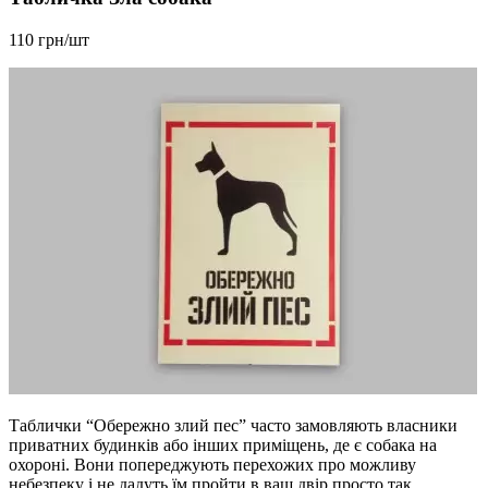
110 грн/шт
Таблички “Обережно злий пес” часто замовляють власники
приватних будинків або інших приміщень, де є собака на
охороні. Вони попереджують перехожих про можливу
небезпеку і не дадуть їм пройти в ваш двір просто так.