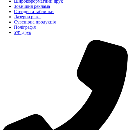
Широкоформатний друк
Зовнішня реклама
Стенди та таблички
Лазерна різка
Сувенірна продукція
Поліграфія
УФ-друк