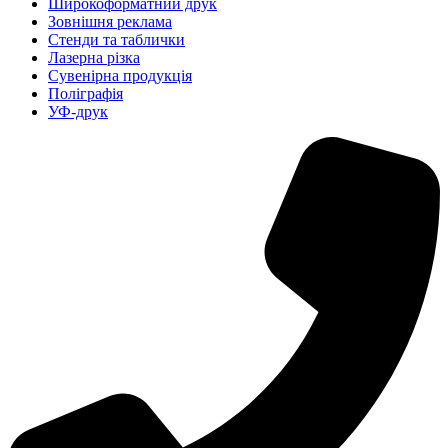
Широкоформатний друк
Зовнішня реклама
Стенди та таблички
Лазерна різка
Сувенірна продукція
Поліграфія
УФ-друк