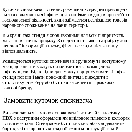
Куточки споживача – стенди, розміщені всередині приміщень,
на яких знаходиться інформація з копіями свідоцтв про суб’єкт
господарської діяльності, який займається реалізацією товарів
народного споживання на даній території.
В Україні такі стенди є обов’язковими для всіх підприємств,
магазинів і точок продажу. За відсутності такого атрибуту або
неповної інформації в ньому, фірма несе адміністративну
відповідальність.
Розміщуються куточки споживача в зручному та доступному
місці, де клієнти можуть ознайомитися з розміщеною
інформацією. Відповідно для іміджу підприємства такі інфо-
стенди повинні мати поважний вигляд і підходити в
стилістику інтер’єру або бути виготовлені в фірмовому
кольорі бренду.
Замовити куточок споживача
Виготовляється “куточок споживача” зазвичай з пластику
ПВХ з наступним оформленням вініловою плівкою в кольорах
і стилі компанії. Стенд може бути плоским або з додаванням
бортів, які створюють вигляд об’ємної конструкції, такий