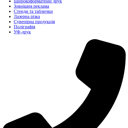
Широкоформатний друк
Зовнішня реклама
Стенди та таблички
Лазерна різка
Сувенірна продукція
Поліграфія
УФ-друк