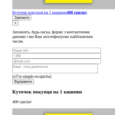
Куточок покупця на 1 кишеню
400 грн/шт
Замовити
×
Заповніть, будь-ласка, форму з контактними
даними і ми Вам зателефонуємо найближчим
часом.
[cf7sr-simple-recaptcha]
Куточок покупця на 1 кишеню
400 грн/шт