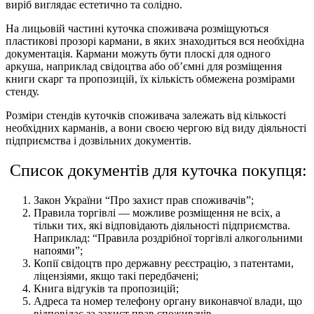
виріб виглядає естетично та солідно.
На лицьовій частині куточка споживача розміщуються
пластикові прозорі кармани, в яких знаходиться вся необхідна
документація. Кармани можуть бути плоскі для одного
аркуша, наприклад свідоцтва або об’ємні для розміщення
книги скарг та пропозицій, їх кількість обмежена розмірами
стенду.
Розміри стендів куточків споживача залежать від кількості
необхідних карманів, а вони своєю чергою від виду діяльності
підприємства і дозвільних документів.
Список документів для куточка покупця:
Закон України “Про захист прав споживачів”;
Правила торгівлі — можливе розміщення не всіх, а
тільки тих, які відповідають діяльності підприємства.
Наприклад: “Правила роздрібної торгівлі алкогольними
напоями”;
Копії свідоцтв про державну реєстрацію, з патентами,
ліцензіями, якщо такі передбачені;
Книга відгуків та пропозицій;
Адреса та номер телефону органу виконавчої влади, що
відповідає за захист прав споживачів.