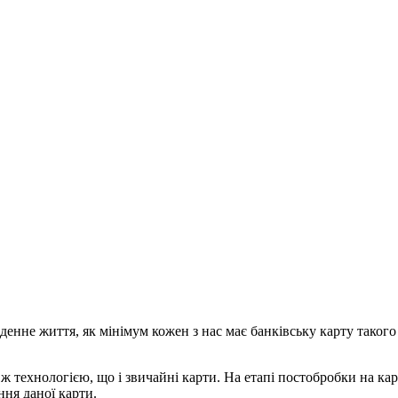
енне життя, як мінімум кожен з нас має банківську карту такого
ж технологією, що і звичайні карти. На етапі постобробки на ка
ння даної карти.