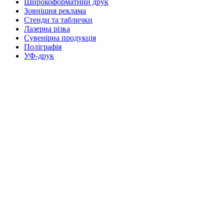
Широкоформатний друк
Зовнішня реклама
Стенди та таблички
Лазерна різка
Сувенірна продукція
Поліграфія
УФ-друк