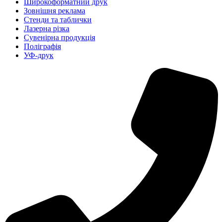
Широкоформатний друк
Зовнішня реклама
Стенди та таблички
Лазерна різка
Сувенірна продукція
Поліграфія
УФ-друк