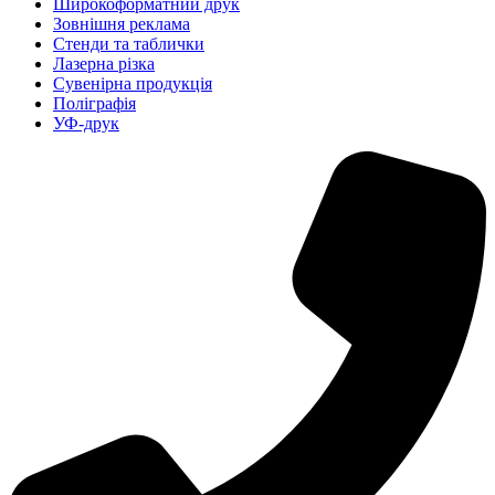
Широкоформатний друк
Зовнішня реклама
Стенди та таблички
Лазерна різка
Сувенірна продукція
Поліграфія
УФ-друк