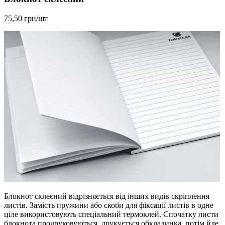
75,50 грн/шт
Блокнот склеєний відрізняється від інших видів скріплення
листів. Замість пружини або скоби для фіксації листів в одне
ціле використовують спеціальний термоклей. Спочатку листи
блокнота продруковуються, друкується обкладинка, потім йде