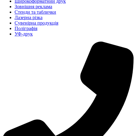
Широкоформатний друк
Зовнішня реклама
Стенди та таблички
Лазерна різка
Сувенірна продукція
Поліграфія
УФ-друк