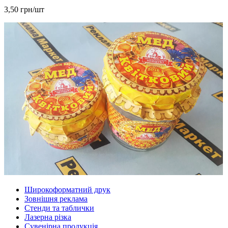
3,50 грн/шт
Широкоформатний друк
Зовнішня реклама
Стенди та таблички
Лазерна різка
Сувенірна продукція