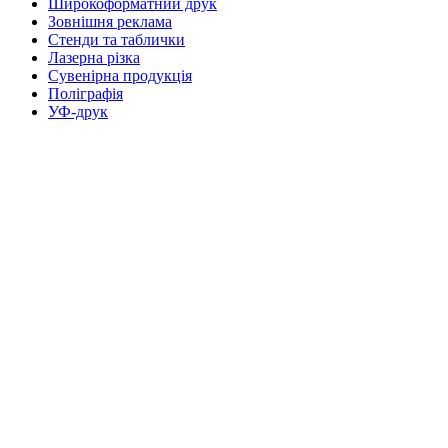
Широкоформатний друк
Зовнішня реклама
Стенди та таблички
Лазерна різка
Сувенірна продукція
Поліграфія
УФ-друк