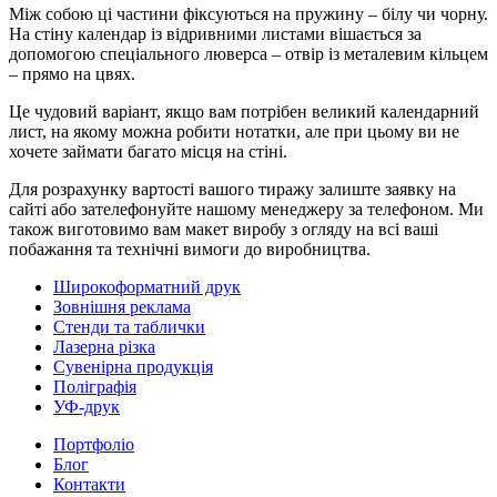
Між собою ці частини фіксуються на пружину – білу чи чорну.
На стіну календар із відривними листами вішається за
допомогою спеціального люверса – отвір із металевим кільцем
– прямо на цвях.
Це чудовий варіант, якщо вам потрібен великий календарний
лист, на якому можна робити нотатки, але при цьому ви не
хочете займати багато місця на стіні.
Для розрахунку вартості вашого тиражу залиште заявку на
сайті або зателефонуйте нашому менеджеру за телефоном. Ми
також виготовимо вам макет виробу з огляду на всі ваші
побажання та технічні вимоги до виробництва.
Широкоформатний друк
Зовнішня реклама
Стенди та таблички
Лазерна різка
Сувенірна продукція
Поліграфія
УФ-друк
Портфоліо
Блог
Контакти