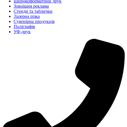
Широкоформатний друк
Зовнішня реклама
Стенди та таблички
Лазерна різка
Сувенірна продукція
Поліграфія
УФ-друк