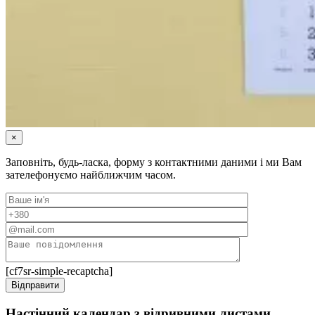
×
Заповніть, будь-ласка, форму з контактними даними і ми Вам
зателефонуємо найближчим часом.
[cf7sr-simple-recaptcha]
Настінний календар з відривними листами