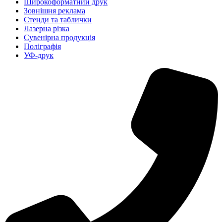
Широкоформатний друк
Зовнішня реклама
Стенди та таблички
Лазерна різка
Сувенірна продукція
Поліграфія
УФ-друк