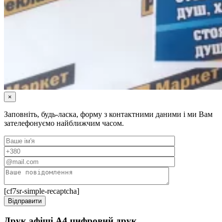
×
Заповніть, будь-ласка, форму з контактними даними і ми Вам
зателефонуємо найближчим часом.
[cf7sr-simple-recaptcha]
Друк афіші А4 цифровий друк