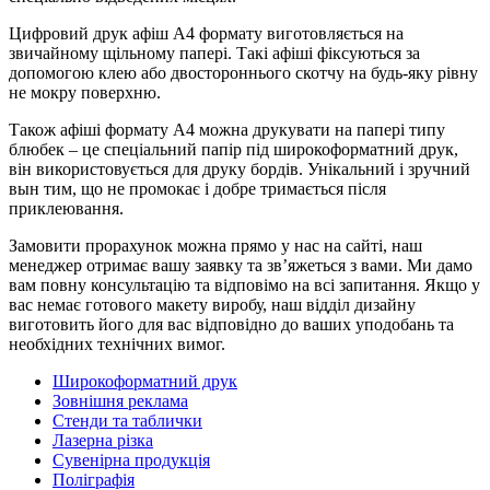
Цифровий друк афіш А4 формату виготовляється на
звичайному щільному папері. Такі афіші фіксуються за
допомогою клею або двостороннього скотчу на будь-яку рівну
не мокру поверхню.
Також афіші формату А4 можна друкувати на папері типу
блюбек – це спеціальний папір під широкоформатний друк,
він використовується для друку бордів. Унікальний і зручний
вын тим, що не промокає і добре тримається після
приклеювання.
Замовити прорахунок можна прямо у нас на сайті, наш
менеджер отримає вашу заявку та зв’яжеться з вами. Ми дамо
вам повну консультацію та відповімо на всі запитання. Якщо у
вас немає готового макету виробу, наш відділ дизайну
виготовить його для вас відповідно до ваших уподобань та
необхідних технічних вимог.
Широкоформатний друк
Зовнішня реклама
Стенди та таблички
Лазерна різка
Сувенірна продукція
Поліграфія