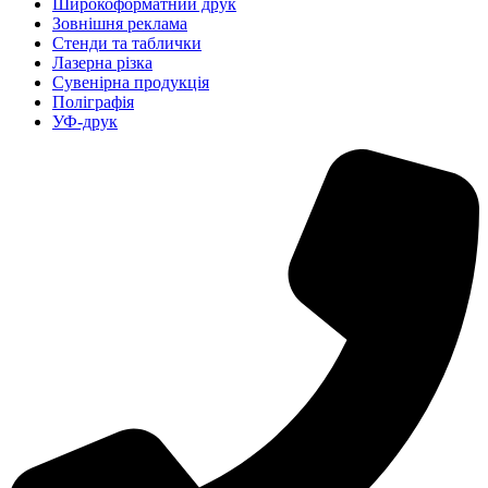
Широкоформатний друк
Зовнішня реклама
Стенди та таблички
Лазерна різка
Сувенірна продукція
Поліграфія
УФ-друк