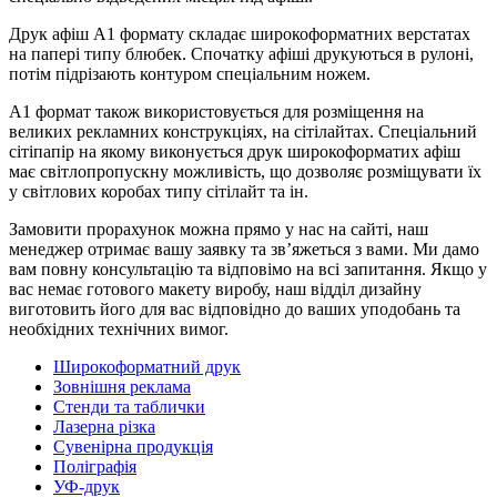
Друк афіш А1 формату складає широкоформатних верстатах
на папері типу блюбек. Спочатку афіші друкуються в рулоні,
потім підрізають контуром спеціальним ножем.
А1 формат також використовується для розміщення на
великих рекламних конструкціях, на сітілайтах. Спеціальний
сітіпапір на якому виконується друк широкоформатих афіш
має світлопропускну можливість, що дозволяє розміщувати їх
у світлових коробах типу сітілайт та ін.
Замовити прорахунок можна прямо у нас на сайті, наш
менеджер отримає вашу заявку та зв’яжеться з вами. Ми дамо
вам повну консультацію та відповімо на всі запитання. Якщо у
вас немає готового макету виробу, наш відділ дизайну
виготовить його для вас відповідно до ваших уподобань та
необхідних технічних вимог.
Широкоформатний друк
Зовнішня реклама
Стенди та таблички
Лазерна різка
Сувенірна продукція
Поліграфія
УФ-друк