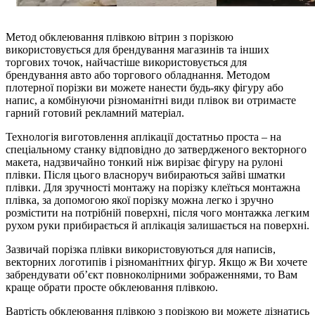
Метод обклеювання плівкою вітрин з порізкою
використовується для брендування магазинів та інших
торгових точок, найчастіше використовується для
брендування авто або торгового обладнання. Методом
плотерної порізки ви можете нанести будь-яку фігуру або
напис, а комбінуючи різноманітні види плівок ви отримаєте
гарний готовий рекламний матеріал.
Технологія виготовлення аплікації достатньо проста – на
спеціальному станку відповідно до затвердженого векторного
макета, надзвичайно тонкий ніж вирізає фігуру на рулоні
плівки. Після цього власноруч вибираються зайві шматки
плівки. Для зручності монтажу на порізку клеїться монтажна
плівка, за допомогою якої порізку можна легко і зручно
розмістити на потрібній поверхні, після чого монтажка легким
рухом руки прибирається й аплікація залишається на поверхні.
Зазвичай порізка плівки використовуються для написів,
векторних логотипів і різноманітних фігур. Якщо ж Ви хочете
забрендувати об’єкт повноколірними зображеннями, то Вам
краще обрати просте обклеювання плівкою.
Вартість обклеювання плівкою з порізкою ви можете дізнатись