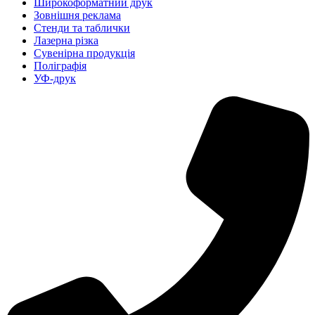
Широкоформатний друк
Зовнішня реклама
Стенди та таблички
Лазерна різка
Сувенірна продукція
Поліграфія
УФ-друк