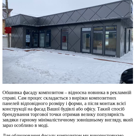
Обшивка фасаду композитом – відносна новинка в рекламній
справі. Сам процес складається з вирізки композитних
панелей відповідного розміру і форми, а після монтаж всієї
конструкції на фасад Вашої будівлі або офісу. Такий спосіб
брендування торгової точки отримав велику популярність
завдяки гарному мінімалістичному зовнішньому вигляду, який
зараз особливо в моді.
Для облицювання фасаду композитом ми використовуємо