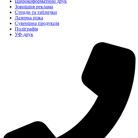
Широкоформатний друк
Зовнішня реклама
Стенди та таблички
Лазерна різка
Сувенірна продукція
Поліграфія
УФ-друк