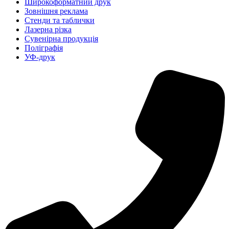
Широкоформатний друк
Зовнішня реклама
Стенди та таблички
Лазерна різка
Сувенірна продукція
Поліграфія
УФ-друк