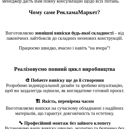
менеджер дасть Вам повну консультацію щодо всіх питань.
Чому саме РекламаМаркет?
Виготовляємо
зовнішні вивіски будь-якої складності
– від
лаконічних лайтбоксів до складних неонових конструкцій.
Працюємо швидко, вчасно і навіть “на вчора”!
Реалізовуємо повний цикл виробництва
🎨 Побачте вивіску ще до її створення
Розробимо індивідуальний дизайн та зробимо візуалізацію,
щоб ви заздалегідь оцінили, як виглядатиме готовий проєкт.
🏗️ Якість, перевірена часом
Виготовляємо вивіски на сучасному обладнанні з надійних
матеріалів, що гарантує довговічність та естетику.
🔧 Професійний монтаж без зайвого клопоту
Встановимо вашу вивіску швидко, акуратно та безпечно без