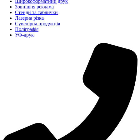
Широкоформатний друк
Зовнішня реклама
Стенди та таблички
Лазерна різка
Сувенірна продукція
Поліграфія
УФ-друк