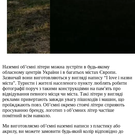
Наземні об’ємні літери можна зустріти в будь-якому
обласному центрів України і в багатьох містах Європи.
Зазвичай вони виготовляються у вигляді напису “I love і назви
міста”. Туристи і жителі населеного пункту люблять робити
фотографії поруч з такими конструкціями на пам’ять про
відвідування певного місця чи міста. Такі літери у вигляді
реклами привертають завжди увагу пішоходів і машин, що
проїжджають повз. Об’ємні окремо стоячі літери сприяють
просуванню бренду, логотип з об’ємних літер частіше
помітний всім навколо.
Ми виготовляємо об’ємні наземні написи з пластику або
акрилу, ви можете замовити будь-який колір відповідно до