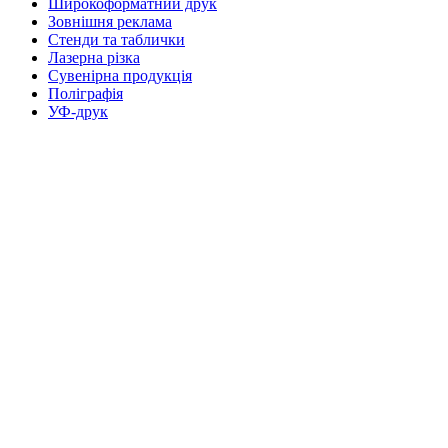
Широкоформатний друк
Зовнішня реклама
Стенди та таблички
Лазерна різка
Сувенірна продукція
Поліграфія
УФ-друк