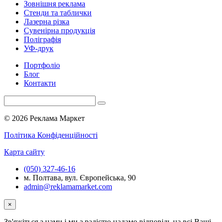
Зовнішня реклама
Стенди та таблички
Лазерна різка
Сувенірна продукція
Поліграфія
УФ-друк
Портфоліо
Блог
Контакти
© 2026 Реклама Маркет
Політика Конфіденційності
Карта сайту
(050) 327-46-16
м. Полтава, вул. Європейська, 90
admin@reklamamarket.com
×
Зв'яжіться з нами і ми з радістю надамо відповідь на всі Ваші