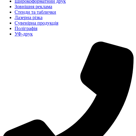
Широкоформатний друк
Зовнішня реклама
Стенди та таблички
Лазерна різка
Сувенірна продукція
Поліграфія
УФ-друк