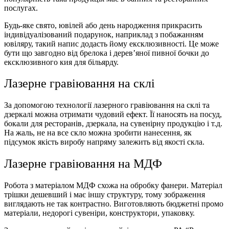
послугах.
Будь-яке свято, ювілей або день народження прикрасить
індивідуалізований подарунок, наприклад з побажанням
ювіляру, такий напис додасть йому ексклюзивності. Це може
бути що завгодно від
брелока
і дерев’яної пивної бочки до
ексклюзивного кия для більярду.
Лазерне гравіювання на склі
За допомогою технології лазерного гравіювання на склі та
дзеркалі можна отримати чудовий ефект. Її наносять на посуд,
бокали для ресторанів, дзеркала, на сувенірну продукцію і т.д.
На жаль, не на все скло можна зробити нанесення, як
підсумок якість виробу напряму залежить від якості скла.
Лазерне гравіювання на МДФ
Робота з матеріалом МДФ схожа на обробку фанери. Матеріал
трішки дешевший і має іншу структуру, тому зображення
виглядають не так контрастно.
Виготовляють бюджетні промо
матеріали, недорогі сувеніри, конструктори,
упаковку
.