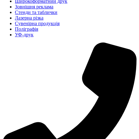
Широкоформатний друк
Зовнішня реклама
Стенди та таблички
Лазерна різка
Сувенірна продукція
Поліграфія
УФ-друк