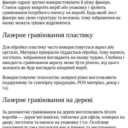
фанери одразу зручно використовувати й різку фанери.
Станок одразу викроїть виріб або
упаковку
і зробить
гравіювання потрібного напису на виробі.
Будь-який лист
фанери має свою структуру та волокна, тому зображення на
ньому можуть трішки відрізнятися.
Лазерне гравіювання пластику
Для обробки пластику часто використовується акрил або
оргскло. Матеріал прекрасно піддається обробці, тому написи,
логотипи, зображення виглядають на ньому чудово.
Глибина і
швидкість гравіювання акрилу може бути різною, від цього
залежить як буде виглядати кінцевий виріб.
Використовуючи технологію лазерної різки виготовляють
подарункову та сувенірну продукцію, POS матеріал, декор і
т.д.
Лазерне гравіювання на дереві
За допомогою гравіювання на дереві виготовляють безліч
виробів — дерев’яні вивіски, таблички для офісів, номерки на
двері, логотипи та написи на
упаковку
і т.п. Особливу
популярність така продукція має в банних та ресторанних