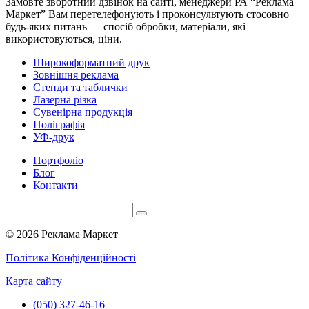
Замовте зворотний дзвінок на сайті, менеджери РА “Реклама
Маркет” Вам перетелефонують і проконсультують стосовно
будь-яких питань — спосіб обробки, матеріали, які
використовуються, ціни.
Широкоформатний друк
Зовнішня реклама
Стенди та таблички
Лазерна різка
Сувенірна продукція
Поліграфія
УФ-друк
Портфоліо
Блог
Контакти
© 2026 Реклама Маркет
Політика Конфіденційності
Карта сайту
(050) 327-46-16