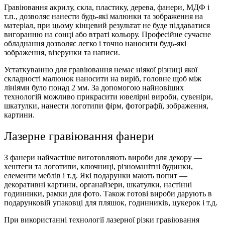
Гравіювання акрилу, скла, пластику, дерева, фанери, МДФ і
т.п., дозволяє нанести будь-які малюнки та зображення на
матеріал, при цьому кінцевий результат не буде піддаватися
вигоранню на сонці або втраті кольору. Професійне сучасне
обладнання дозволяє легко і точно наносити будь-які
зображення, візерунки та написи.
Устаткуванню для гравіювання немає ніякої різниці якої
складності малюнок наносити на виріб, головне щоб між
лініями було понад 2 мм.
За допомогою найновіших
технологій можливо прикрасити ювелірні вироби, сувеніри,
шкатулки, нанести логотипи фірм, фотографії, зображення,
картини.
Лазерне гравіювання фанери
З фанери найчастіше виготовляють вироби для декору —
хештеги та логотипи, ключниці, різноманітні будинки,
елементи меблів і т.д. Які подарунки мають попит —
декоративні картини, органайзери, шкатулки, настінні
годинники, рамки для фото. Також готові вироби дарують в
подарунковій
упаковці
для пляшок, годинників, цукерок і т.д.
При використанні технології лазерної різки гравіювання