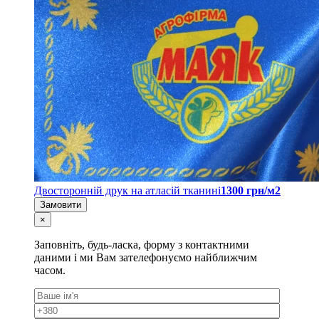
Двосторонній друк на атласій тканині
1300 грн/м2
Замовити
×
Заповніть, будь-ласка, форму з контактними
даними і ми Вам зателефонуємо найближчим
часом.