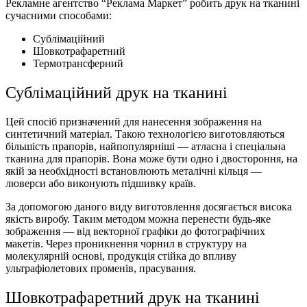
Рекламне агентство “Реклама Маркет” робить друк на тканині
сучасними способами:
Сублімаційний
Шовкотрафаретний
Термотрансферний
Сублімаційний друк на тканині
Цей спосіб призначений для нанесення зображення на
синтетичний матеріал. Такою технологією виготовляються
більшість прапорів, найпопулярніші — атласна і спеціальна
тканина для прапорів. Вона може бути одно і двостороння, на
якій за необхідності встановлюють металічні кільця —
люверси або виконують підшивку країв.
За допомогою даного виду виготовлення досягається висока
якість виробу. Таким методом можна перенести будь-яке
зображення — від векторної графіки до фотографічних
макетів. Через проникнення чорнил в структуру на
молекулярній основі, продукція стійка до впливу
ультрафіолетових променів, прасування.
Шовкотрафаретний
друк на тканині