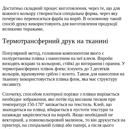
Достатньо складний процес виготовлення, через те, що для
кожного кольору створюється спеціальна форма, через яку
почергово переноситься фарба на виріб. В основному такий
спосіб друку використовують для виготовлення продукції
великими тиражами.
Термотрансферний друк на тканині
Популярний метод, головним компонентом якого є
поліуретанова плівка з нанесеним на неї клеєм. Вироби
виходять яскраві та кольорові, стійкі до витирання і прання. У
термотрансферних плівок
флекс
існують до 3 десятків
кольорів, враховуючи срібло і золото. Також для нанесення на
тканину використовується плівка
флок
, яка має структуру
оксамиту.
Спочатку, способом
плотерної
порізки
з плівки вирізається
необхідне зображення, яке потім під високим тиском при
температурі 150-170° запікається на текстиль. Клей, що
знаходиться на плівці, вбирається в пустоти текстури та
назавжди закріплюється на виробі. Якщо необхідний не
векторний, а повнокольоровий малюнок, то він друкується на
принтері, на спеціальній плівці або папері, а після цього