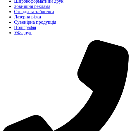
Широкоформатний друк
Зовнішня реклама
Стенди та таблички
Лазерна різка
Сувенірна продукція
Поліграфія
УФ-друк