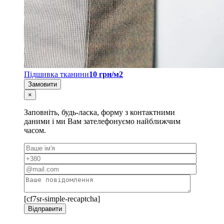
Підшивка тканини
10 грн/м2
Замовити
×
Заповніть, будь-ласка, форму з контактними
даними і ми Вам зателефонуємо найближчим
часом.
[cf7sr-simple-recaptcha]