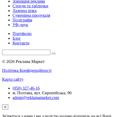
Зовнішня реклама
Стенди та таблички
Лазерна різка
Сувенірна продукція
Поліграфія
УФ-друк
Портфоліо
Блог
Контакти
© 2026 Реклама Маркет
Політика Конфіденційності
Карта сайту
(050) 327-46-16
м. Полтава, вул. Європейська, 90
admin@reklamamarket.com
×
Зв'яжіться з нами і ми з радістю надамо відповідь на всі Ваші