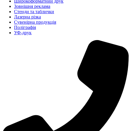
Широкоформатний друк
Зовнішня реклама
Стенди та таблички
Лазерна різка
Сувенірна продукція
Поліграфія
УФ-друк