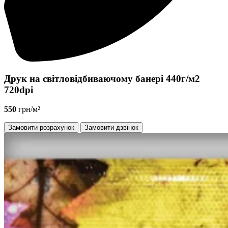
Друк на світловідбиваючому банері 440г/м2
720dpi
550
грн/м²
Замовити розрахунок
Замовити дзвінок