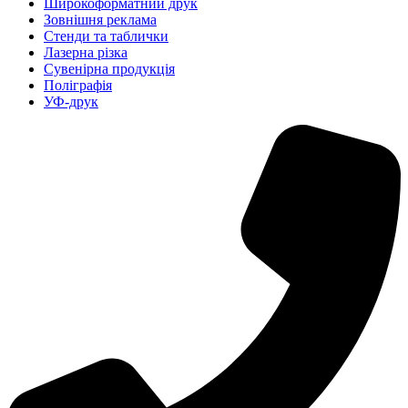
Широкоформатний друк
Зовнішня реклама
Стенди та таблички
Лазерна різка
Сувенірна продукція
Поліграфія
УФ-друк