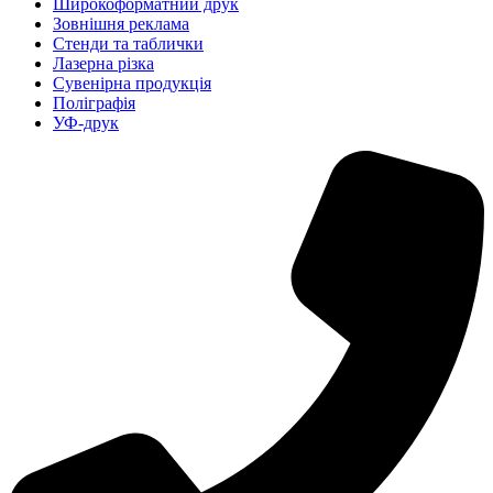
Широкоформатний друк
Зовнішня реклама
Стенди та таблички
Лазерна різка
Сувенірна продукція
Поліграфія
УФ-друк