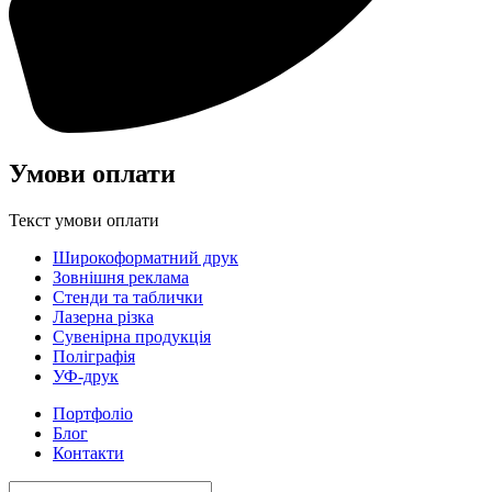
Умови оплати
Текст умови оплати
Широкоформатний друк
Зовнішня реклама
Стенди та таблички
Лазерна різка
Сувенірна продукція
Поліграфія
УФ-друк
Портфоліо
Блог
Контакти