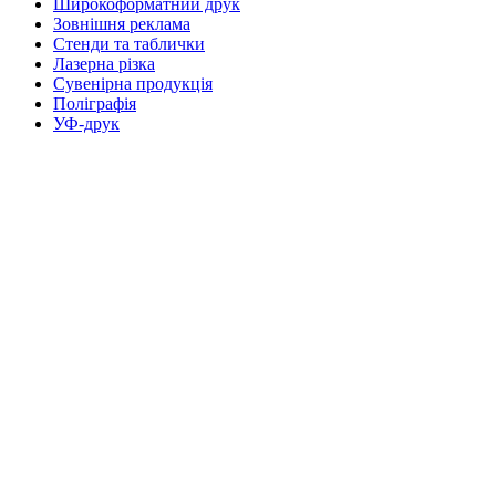
Широкоформатний друк
Зовнішня реклама
Стенди та таблички
Лазерна різка
Сувенірна продукція
Поліграфія
УФ-друк